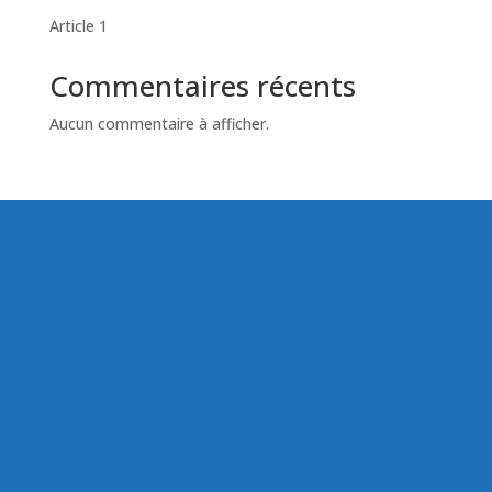
Article 1
Commentaires récents
Aucun commentaire à afficher.
—
VIE DU GROUPE
Nos dernière actualités
groupe_senges
La Logistique du dernier kilomètre 🚚
⏬ Pour en savoir
plus sur nous, suivez le guide ⏬