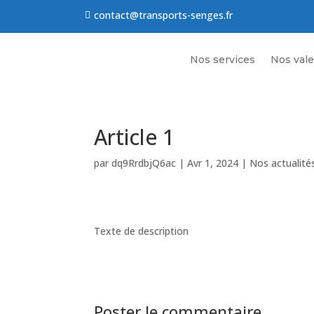
contact@transports-senges.fr

Nos services
Nos vale
Article 1
par
dq9RrdbjQ6ac
|
Avr 1, 2024
|
Nos actualité
Texte de description
Poster le commentaire