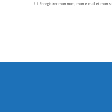
Enregistrer mon nom, mon e-mail et mon si
—
VIE DU GROUPE
Nos dernière actua